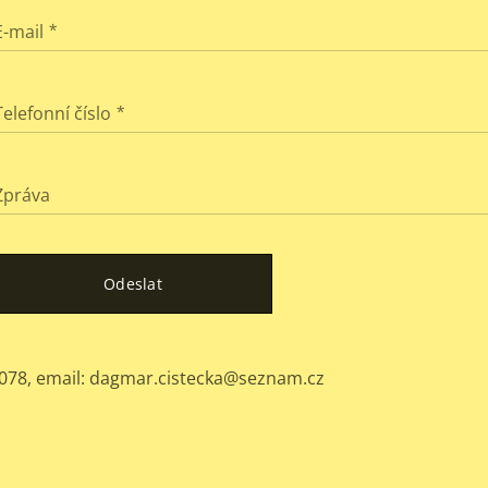
E-mail
Telefonní číslo
Zpráva
Odeslat
078, email: dagmar.cistecka@seznam.cz