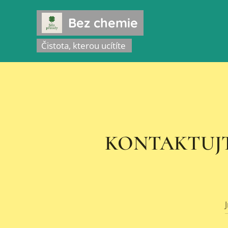
Bez chemie
Čistota, kterou ucítíte
KONTAKTUJT