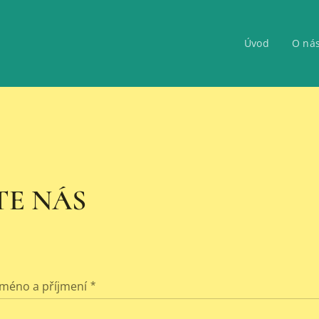
Úvod
O ná
E NÁS
Jméno a příjmení