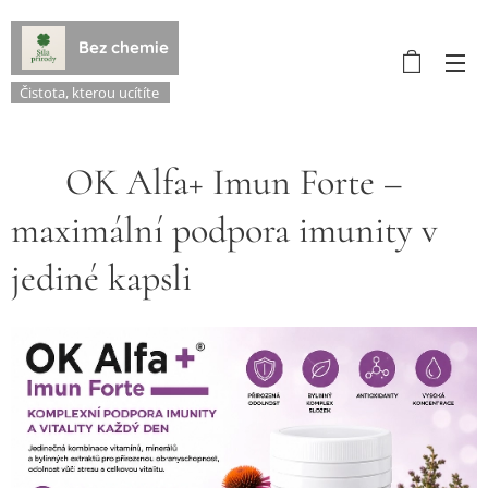
Bez chemie
Čistota, kterou ucítíte
🛡️ OK Alfa+ Imun Forte –
maximální podpora imunity v
jediné kapsli 🌿