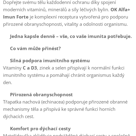
Dopřejte svému tělu každodenní ochranu díky spojení
moderních vitamínů, minerálů a síly léčivých bylin.
OK Alfa+
Imun Forte
je komplexní receptura vytvořená pro podporu
přirozené obranyschopnosti, vitality a odolnosti organismu.
💚
Jedna kapsle denně – vše, co vaše imunita potřebuje.
✨
Co vám může přinést?
🛡️
Silná podpora imunitního systému
Vitamíny
C a D3
, zinek a selen přispívají k normální funkci
imunitního systému a pomáhají chránit organismus každý
den.
🌿
Přirozená obranyschopnost
Třapatka nachová (echinacea) podporuje přirozené obranné
mechanismy těla a přispívá ke správné funkci horních
dýchacích cest.
🌬️
Komfort pro dýchací cesty
Mateřídouška zklidňuje podrážděné dýchací cesty a společně