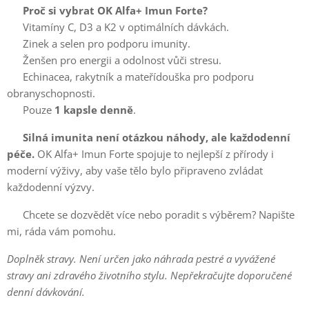
🌱
Proč si vybrat OK Alfa+ Imun Forte?
✔️ Vitamíny C, D3 a K2 v optimálních dávkách.
✔️ Zinek a selen pro podporu imunity.
✔️ Ženšen pro energii a odolnost vůči stresu.
✔️ Echinacea, rakytník a mateřídouška pro podporu
obranyschopnosti.
✔️ Pouze
1 kapsle denně
.
💚
Silná imunita není otázkou náhody, ale každodenní
péče.
OK Alfa+ Imun Forte spojuje to nejlepší z přírody i
moderní výživy, aby vaše tělo bylo připraveno zvládat
každodenní výzvy.
📩 Chcete se dozvědět více nebo poradit s výběrem? Napište
mi, ráda vám pomohu.
Doplněk stravy. Není určen jako náhrada pestré a vyvážené
stravy ani zdravého životního stylu. Nepřekračujte doporučené
denní dávkování.