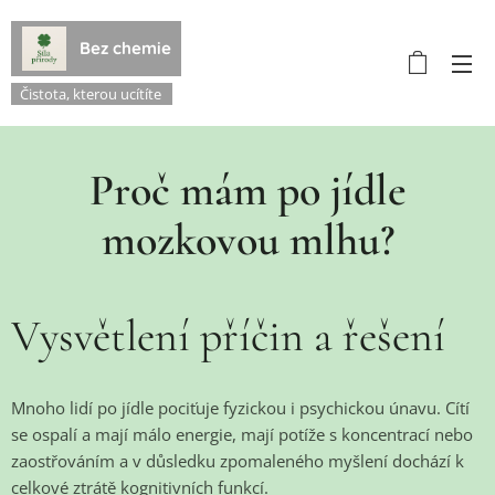
Bez chemie
Čistota, kterou ucítíte
Proč mám po jídle
mozkovou mlhu?
Vysvětlení příčin a řešení
Mnoho lidí po jídle pociťuje fyzickou i psychickou únavu. Cítí
se ospalí a mají málo energie, mají potíže s koncentrací nebo
zaostřováním a v důsledku zpomaleného myšlení dochází k
celkové ztrátě kognitivních funkcí.