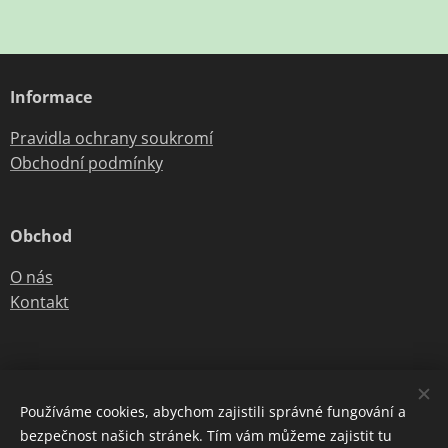
Informace
Pravidla ochrany soukromí
Obchodní podmínky
Obchod
O nás
Kontakt
Používáme cookies, abychom zajistili správné fungování a
dagmar.cistecka@seznam.cz
bezpečnost našich stránek. Tím vám můžeme zajistit tu
Telefon:
602944078