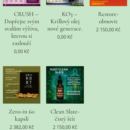
💪 CRUSH –
🦐 KO3 –
Restore-
Dopřejte svým
Krillový olej
obnovit
svalům výživu,
nové generace.
2 150,00
Kč
kterou si
0,00
Kč
zaslouží
0,00
Kč
Zero-in 60
Clean Slate-
kapslí
čistý štít
2 382,00
Kč
2 150,00
Kč