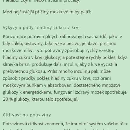
metabolickými nebo trávicími procesy.
Mezi nejčastější příčiny mozkové mlhy patří:
Výkyvy a pády hladiny cukru v krvi
Konzumace potravin plných rafinovaných sacharidů, jako je
bílý chléb, těstoviny, bílá rýže a pečivo, je hlavní příčinou
mozkové mlhy. Tyto potraviny způsobují rychlý vzestup
hladiny cukru v krvi (glukózy) a poté stejně rychlý pokles, když
slinivka břišní produkuje další inzulín, aby z krve vyčistila
přebytečnou glukózu. Příliš mnoho inzulínu pak může
způsobit prudký pokles hladiny cukru v krvi, což brání
mozkovým buňkám v absorbování dostatečného množství
glukózy k energetickému fungování (zdravý mozek spotřebuje
20 % glukózy, kterou tělo spotřebuje).
Citlivost na potraviny
Potravinová citlivost znamená, že imunitní systém vašeho těla