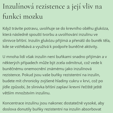
Inzulínová rezistence a její vliv na
funkci mozku
Když trávíte potravu, uvolňuje se do krevního oběhu glukóza,
která následně spouští tvorbu a uvolňování inzulínu ve
slinivce břišní. Inzulín glukózu přijímá a přenáší do buněk těla,
kde se vstřebává a využívá k podpoře buněčné aktivity.
U mnoha lidí však inzulín není buňkami snadno přijímán a v
některých případech může být zcela odmítnut, což vede k
buněčnému onemocnění známému jako inzulínová
rezistence. Pokud jsou vaše buňky rezistentní na inzulín,
budete mít chronicky zvýšené hladiny cukru v krvi, což po
jídle způsobí, že slinivka břišní zaplaví krevní řečiště ještě
větším množstvím inzulínu.
Koncentrace inzulínu jsou nakonec dostatečně vysoké, aby
doslova donutily buňky rezistentní na inzulín absorbovat