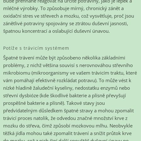
bude přehnaně reagovat na určité potraviny, jako je lepek a
mléčné výrobky. To způsobuje mírný, chronický zánět a
oxidační stres ve střevech a mozku, což vysvětluje, proč jsou
zánětlivé potraviny spojovány se ztrátou duševní jasnosti,
špatnou koncentrací a oslabující duševní únavou.
Potíže s trávicím systémem
Špatné trávení může být způsobeno několika základními
problémy, z nichž většina souvisí s nerovnováhou střevního
mikrobiomu (mikroorganismy ve vašem trávicím traktu, které
vám pomáhají efektivně rozkládat potravu). To může vést k
nízké hladině žaludeční kyseliny, nedostatku enzymů nebo
střevní dysbióze (kde škodlivé bakterie a plísně převyšují
prospěšné bakterie a plísně). Takové stavy jsou
předvídatelným důsledkem špatné stravy a mohou zpomalit
trávicí proces natolik, že odvedou značné množství krve z
mozku do střeva, čímž způsobí mozkovou mlhu. Neobvykle
těžká jídla mohou také zpomalit trávení a snížit průtok krve
do mozku, což z nich činí další spouštěč duševní únavy po