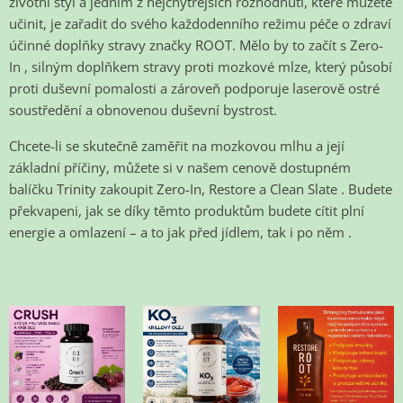
životní styl a jedním z nejchytřejších rozhodnutí, které můžete
učinit, je zařadit do svého každodenního režimu péče o zdraví
účinné doplňky stravy značky ROOT. Mělo by to začít s
Zero-
In
, silným doplňkem stravy proti mozkové mlze, který působí
proti duševní pomalosti a zároveň podporuje laserově ostré
soustředění a obnovenou duševní bystrost.
Chcete-li se skutečně zaměřit na mozkovou mlhu a její
základní příčiny, můžete si v našem cenově dostupném
balíčku
Trinity
zakoupit Zero-In, Restore a Clean Slate . Budete
překvapeni, jak se díky těmto produktům budete cítit plní
energie a omlazení – a to jak před jídlem, tak i
po něm
.