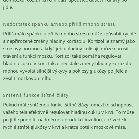
jídle.
Nedostatek spánku a/nebo příliš mnoho stresu
Příliš málo spánku a příliš mnoho stresu může způsobit rychlé
a nepřirozené změny hladiny kortizolu. Kortizol je známý jako
stresový hormon a když jeho hladiny kolísají, může narušit
trávení a funkci mozku. Kortizol také pomáhá regulovat
hladinu cukru v krvi, takže neustálé změny hladiny kortizolu
mohou vyvolat silnější výkyvy a poklesy glukózy po jídle a
zesílit mozkovou mlhu.
Snížená funkce štítné žlázy
Pokud máte sníženou funkci štítné žlázy, omezí to schopnost
vašeho těla efektivně regulovat hladinu cukru v krvi. To může
po jídle podnítit nadměrnou produkci inzulínu, což vede k
rychlé ztrátě glukózy v krvi a krátce poté k mozkové mlze.