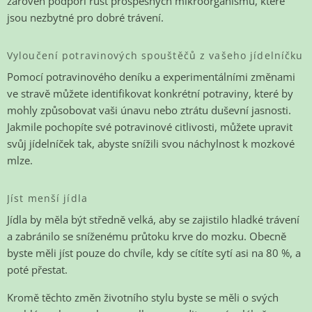
zároveň podpoří růst prospěšných mikroorganismů, které
jsou nezbytné pro dobré trávení.
Vyloučení potravinových spouštěčů z vašeho jídelníčku
Pomocí potravinového deníku a experimentálními změnami
ve stravě můžete identifikovat konkrétní potraviny, které by
mohly způsobovat vaši únavu nebo ztrátu duševní jasnosti.
Jakmile pochopíte své potravinové citlivosti, můžete upravit
svůj jídelníček tak, abyste snížili svou náchylnost k mozkové
mlze.
Jíst menší jídla
Jídla by měla být středně velká, aby se zajistilo hladké trávení
a zabránilo se sníženému průtoku krve do mozku. Obecně
byste měli jíst pouze do chvíle, kdy se cítíte sytí asi na 80 %, a
poté přestat.
Kromě těchto změn životního stylu byste se měli o svých