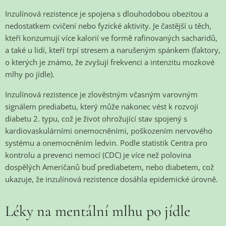
Inzulínová rezistence je spojena s dlouhodobou obezitou a
nedostatkem cvičení nebo fyzické aktivity. Je častější u těch,
kteří konzumují více kalorií ve formě rafinovaných sacharidů,
a také u lidí, kteří trpí stresem a narušeným spánkem (faktory,
o kterých je známo, že zvyšují frekvenci a intenzitu mozkové
mlhy po jídle).
Inzulínová rezistence je zlověstným včasným varovným
signálem prediabetu, který může nakonec vést k rozvoji
diabetu 2. typu, což je život ohrožující stav spojený s
kardiovaskulárními onemocněními, poškozením nervového
systému a onemocněním ledvin. Podle statistik Centra
pro
kontrolu a prevenci nemocí (CDC)
je více než polovina
dospělých Američanů buď prediabetem, nebo diabetem, což
ukazuje, že inzulínová rezistence dosáhla epidemické úrovně.
Léky na mentální mlhu po jídle