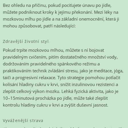
Bez ohledu na příčinu, pokud pociťujete únavu po jídle,
můžete podniknout kroky k jejímu překonání. Mezi léky na
mozkovou mlhu po jídle a na základní onemocnění, která ji
mohou způsobovat, patří následující:
Zdravější životní styl
Pokud trpíte mozkovou mlhou, můžete s ní bojovat
pravidelným cvičením, pitím dostatečného množství vody,
dodržováním pravidelného spánkového režimu a
praktikováním technik zvládání stresu, jako je meditace, jóga,
taiči a progresivní relaxace. Tyto strategie pomohou potlačit
kolísání hladiny cukru v krvi, snížit inzulínovou rezistenci a
zlepšit celkový výkon mozku. Lehká fyzická aktivita, jako je
10–15minutová procházka po jídle, může také zlepšit
kontrolu hladiny cukru v krvi a zvýšit duševní jasnost.
Vyváženější strava