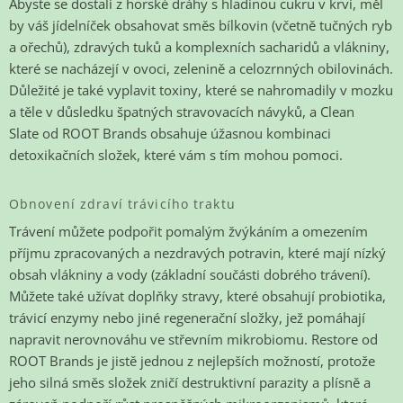
Abyste se dostali z horské dráhy s hladinou cukru v krvi, měl
by váš jídelníček obsahovat směs bílkovin (včetně tučných ryb
a ořechů), zdravých tuků a komplexních sacharidů a vlákniny,
které se nacházejí v ovoci, zelenině a celozrnných obilovinách.
Důležité je také vyplavit toxiny, které se nahromadily v mozku
a těle v důsledku špatných stravovacích návyků, a
Clean
Slate
od ROOT Brands obsahuje úžasnou kombinaci
detoxikačních složek, které vám s tím mohou pomoci.
Obnovení zdraví trávicího traktu
Trávení můžete podpořit pomalým žvýkáním a omezením
příjmu zpracovaných a nezdravých potravin, které mají nízký
obsah vlákniny a vody (základní součásti dobrého trávení).
Můžete také užívat doplňky stravy, které obsahují probiotika,
trávicí enzymy nebo jiné regenerační složky, jež pomáhají
napravit nerovnováhu ve střevním mikrobiomu.
Restore
od
ROOT Brands je jistě jednou z nejlepších možností, protože
jeho silná směs složek zničí destruktivní parazity a plísně a