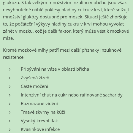
glukózu. S tak velkým množstvím inzulínu v oběhu jsou však
nevyhnutelné náhlé poklesy hladiny cukru v krvi, které snižují
množství glukózy dostupné pro mozek. Situaci ještě zhoršuje
to, že počáteční výkyvy hladiny cukru v krvi mohou vyvolat
zánět v mozku, což je další faktor, který může vést k mozkové
mlze.
Kromě mozkové mlhy patří mezi další příznaky inzulínové
rezistence:
Přibývání na váze v oblasti břicha
Zvýšená žízeň
Časté močení
Intenzivní chuť na cukr nebo rafinované sacharidy
Rozmazané vidění
Tmavé skvrny na kůži
Vysoký krevní tlak
Kvasinkové infekce