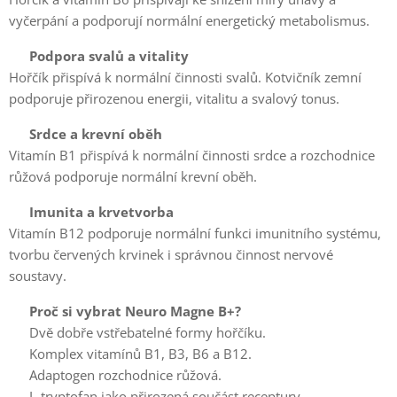
vyčerpání a podporují normální energetický metabolismus.
💪
Podpora svalů a vitality
Hořčík přispívá k normální činnosti svalů. Kotvičník zemní
podporuje přirozenou energii, vitalitu a svalový tonus.
❤️
Srdce a krevní oběh
Vitamín B1 přispívá k normální činnosti srdce a rozchodnice
růžová podporuje normální krevní oběh.
🩸
Imunita a krvetvorba
Vitamín B12 podporuje normální funkci imunitního systému,
tvorbu červených krvinek i správnou činnost nervové
soustavy.
🌿
Proč si vybrat Neuro Magne B+?
✔️ Dvě dobře vstřebatelné formy hořčíku.
✔️ Komplex vitamínů B1, B3, B6 a B12.
✔️ Adaptogen rozchodnice růžová.
✔️ L-tryptofan jako přirozená součást receptury.