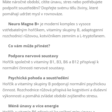
Máte náročné období, cítíte únavu, stres nebo potřebujete
podpořit soustředění? Dopřejte svému tělu živiny, které
pomáhají udržet mysl v rovnováze.
💚
Neuro Magne B+
je moderní komplex s vysoce
vstřebatelným hořčíkem, vitamíny skupiny B, adaptogenní
rozchodnicí růžovou, kotvičníkem zemním a L-tryptofanem.
✨
Co vám může přinést?
🧠
Podpora nervové soustavy
Hořčík společně s vitamíny B1, B3, B6 a B12 přispívají k
normální činnosti nervové soustavy.
😌
Psychická pohoda a soustředění
Hořčík a vitamíny skupiny B podporují normální psychickou
činnost. Rozchodnice růžová přispívá ke kognitivní a duševní
výkonnosti a pomáhá zvládat období zvýšeného stresu.
⚡
Méně únavy a více energie
Hořčík a vitamín B6 přispívají ke snížení míry únavy a