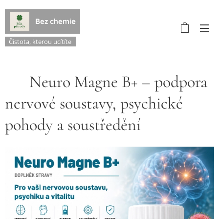
Bez chemie
Čistota, kterou ucítíte
🧠 Neuro Magne B+ – podpora
nervové soustavy, psychické
pohody a soustředění 💙