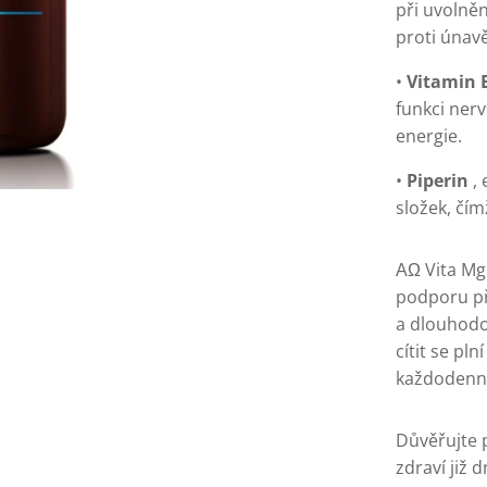
při uvolně
proti únavě
•
Vitamin 
funkci ner
energie.
•
Piperin
, 
složek, čím
ΑΩ Vita Mg 
podporu při
a dlouhodo
cítit se pln
každodenn
Důvěřujte 
zdraví již 