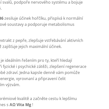
ní svalů, podpoře nervového systému a bojuje
.
B6
zesiluje účinek hořčíku, přispívá k normální
vové soustavy a podporuje metabolismus
extrakt z pepře, zlepšuje vstřebávání aktivních
ž zajišťuje jejich maximální účinek.
je ideálním řešením pro ty, kteří hledají
 fyzické i psychické zátěži, zlepšení regenerace
bé zdraví. Jedna kapsle denně vám pomůže
í energie, vyrovnaní a připravení čelit
ím výzvám.
prémiové kvalitě a začněte cestu k lepšímu
dnes s
ΑΩ Vita Mg
!