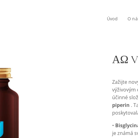
Úvod
O ná
ΑΩ Vi
Zažijte no
výživovým 
účinné slo
piperin
. T
poskytovala
•
Bisglyci
je známá s