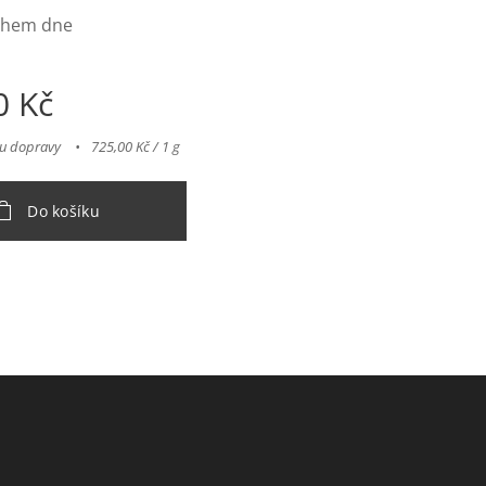
během dne
0
Kč
nu dopravy
725,00 Kč / 1 g
Do košíku