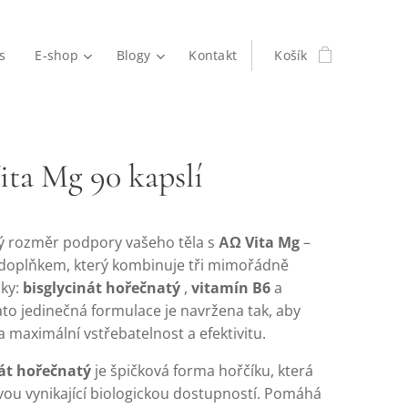
s
E-shop
Blogy
Kontakt
Košík
ta Mg 90 kapslí
vý rozměr podpory vašeho těla s
ΑΩ Vita Mg
–
doplňkem, který kombinuje tři mimořádně
žky:
bisglycinát hořečnatý
,
vitamín B6
a
ato jedinečná formulace je navržena tak, aby
 maximální vstřebatelnost a efektivitu.
nát hořečnatý
je špičková forma hořčíku, která
vou vynikající biologickou dostupností. Pomáhá