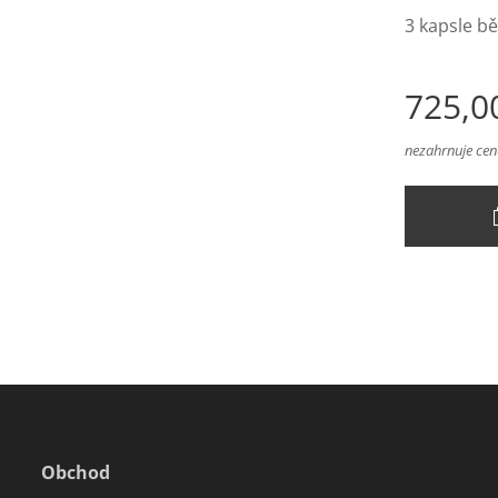
3 kapsle 
725,0
nezahrnuje ce
Obchod