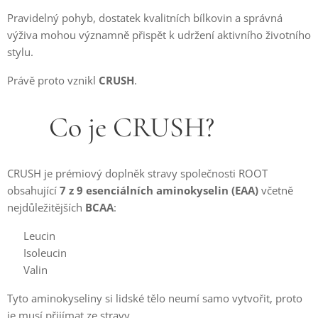
Pravidelný pohyb, dostatek kvalitních bílkovin a správná
výživa mohou významně přispět k udržení aktivního životního
stylu.
Právě proto vznikl
CRUSH
.
🌿 Co je CRUSH?
CRUSH je prémiový doplněk stravy společnosti ROOT
obsahující
7 z 9 esenciálních aminokyselin (EAA)
včetně
nejdůležitějších
BCAA
:
✔ Leucin
✔ Isoleucin
✔ Valin
Tyto aminokyseliny si lidské tělo neumí samo vytvořit, proto
je musí přijímat ze stravy.