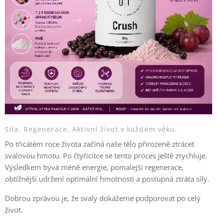
Síla. Regenerace. Aktivní život v každém věku.
Po třicátém roce života začíná naše tělo přirozeně ztrácet
svalovou hmotu. Po čtyřicítce se tento proces ještě zrychluje.
Výsledkem bývá méně energie, pomalejší regenerace,
obtížnější udržení optimální hmotnosti a postupná ztráta síly.
Dobrou zprávou je, že svaly dokážeme podporovat po celý
život.