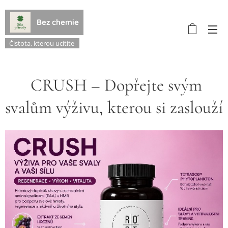
Bez chemie
Čistota, kterou ucítíte
💪 CRUSH – Dopřejte svým
svalům výživu, kterou si zaslouží