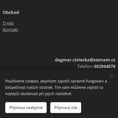
Obchod
O nás
Kontakt
dagmar.cistecka@seznam.cz
Telefon:
602944078
Používáme cookies, abychom zajistili správné fungování a
bezpečnost našich stránek. Tím vám můžeme zajistit tu
Cookies
nejlepší zkušenost při jejich návštěvě.
Do košíku
Přijmout nezbytné
Přijmout vše