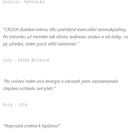
Jessica – Německo
⭐⭐⭐⭐⭐
"CRUSH dodává mému tělu potřebné esenciální aminokyseliny.
Po tréninku už nemám tak silnou svalovou únavu a od doby, co
jej užívám, mám pocit větší odolnosti."
Lely – Velká Británie
⭐⭐⭐⭐⭐
"Po cvičení mám více energie a zároveň jsem zaznamenala
zlepšení vzhledu své pleti."
Nick – USA
⭐⭐⭐⭐⭐
"Naprostá změna k lepšímu!"