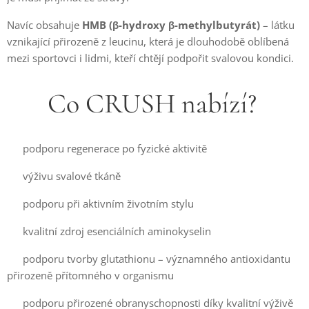
Navíc obsahuje
HMB (β-hydroxy β-methylbutyrát)
– látku
vznikající přirozeně z leucinu, která je dlouhodobě oblíbená
mezi sportovci i lidmi, kteří chtějí podpořit svalovou kondici.
💪 Co CRUSH nabízí?
✅ podporu regenerace po fyzické aktivitě
✅ výživu svalové tkáně
✅ podporu při aktivním životním stylu
✅ kvalitní zdroj esenciálních aminokyselin
✅ podporu tvorby glutathionu – významného antioxidantu
přirozeně přítomného v organismu
✅ podporu přirozené obranyschopnosti díky kvalitní výživě