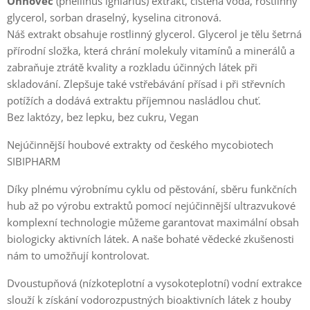
Ohňovec
(phellinus igniarius) extrakt, čištěná voda, rostlinný
glycerol, sorban draselný, kyselina citronová.
Náš extrakt obsahuje rostlinný glycerol. Glycerol je tělu šetrná
přírodní složka, která chrání molekuly vitamínů a minerálů a
zabraňuje ztrátě kvality a rozkladu účinných látek při
skladování. Zlepšuje také vstřebávání přísad i při střevních
potížích a dodává extraktu příjemnou nasládlou chuť.
Bez laktózy, bez lepku, bez cukru, Vegan
Nejúčinnější houbové extrakty od českého myсobiotech
SIBIPHARM
Díky plnému výrobnímu cyklu od pěstování, sběru funkčních
hub až po výrobu extraktů pomocí nejúčinnější ultrazvukové
komplexní technologie můžeme garantovat maximální obsah
biologicky aktivních látek. A naše bohaté vědecké zkušenosti
nám to umožňují kontrolovat.
Dvoustupňová (nízkoteplotní a vysokoteplotní) vodní extrakce
slouží k získání vodorozpustných bioaktivních látek z houby